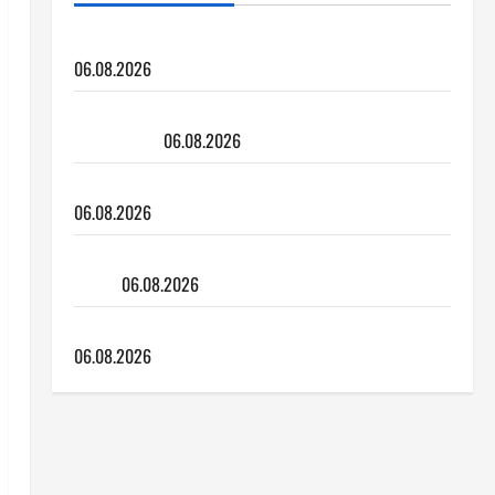
Полировка стекла авто своими руками
06.08.2026
Почему перегревается двигатель
машины
06.08.2026
Можно ли смешивать воду и антифриз
06.08.2026
Если замёрзли тормоза или ручник
авто
06.08.2026
Заправка по 5 литров или до полного
06.08.2026