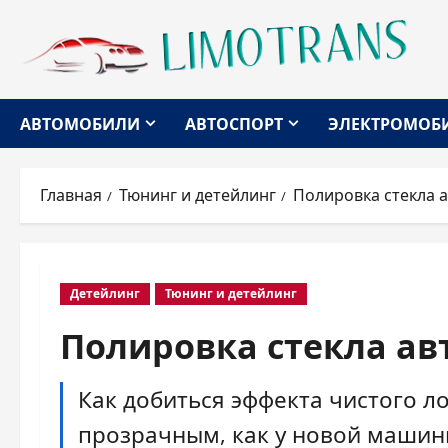
Перейти
к
содержимому
АВТОМОБИЛИ
АВТОСПОРТ
ЭЛЕКТРОМОБ
Главная
Тюнинг и детейлинг
Полировка стекла 
Детейлинг
Тюнинг и детейлинг
Полировка стекла ав
Как добиться эффекта чистого ло
прозрачным, как у новой машин