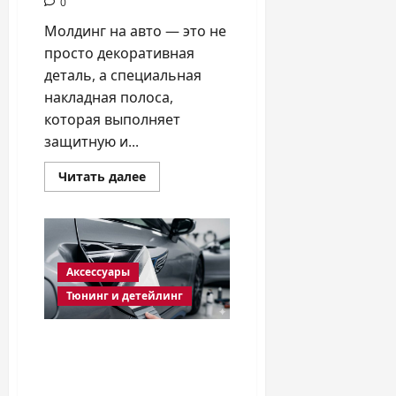
0
Молдинг на авто — это не
просто декоративная
деталь, а специальная
накладная полоса,
которая выполняет
защитную и...
Прочитать
Читать далее
больше
о
Что
такое
молдинг
на
авто
Аксессуары
и
зачем
Тюнинг и детейлинг
он
нужен
именно
вашему
Как правильно
автомобилю?
наклеить наклейки на
авто в 2026 году?