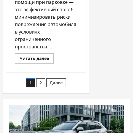
помощи при парковке —
это эффективный способ
минимизировать риски
повреждения автомобиля
в условиях
ограниченного
пространства....
Прочитать
Читать далее
больше
о
Как
правильно
подключить
Пагинация
1
2
Далее
парктроник
и
камеру
записей
заднего
вида:
полный
технический
гид