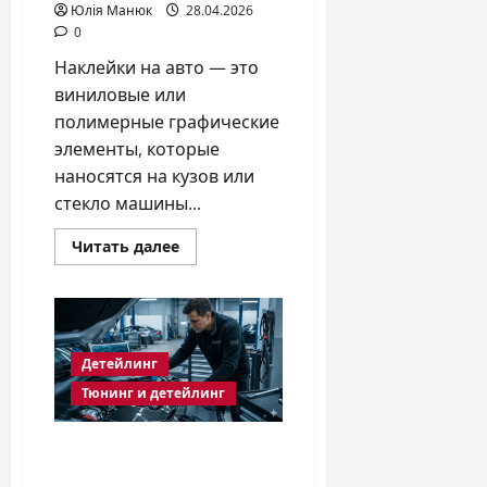
Юлія Манюк
28.04.2026
0
Наклейки на авто — это
виниловые или
полимерные графические
элементы, которые
наносятся на кузов или
стекло машины...
Прочитать
Читать далее
больше
о
Как
правильно
наклеить
наклейки
на
Детейлинг
авто
в
Тюнинг и детейлинг
2026
году?
Чип-тюнинг двигателя:
как увеличить