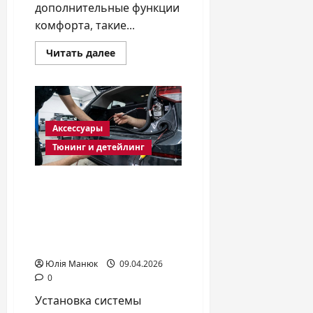
дополнительные функции
комфорта, такие...
Прочитать
Читать далее
больше
о
Как
самостоятельно
установить
сигнализацию
на
Аксессуары
авто:
пошаговая
Тюнинг и детейлинг
инструкция
Как правильно
подключить
парктроник и камеру
заднего вида: полный
технический гид
Юлія Манюк
09.04.2026
0
Установка системы