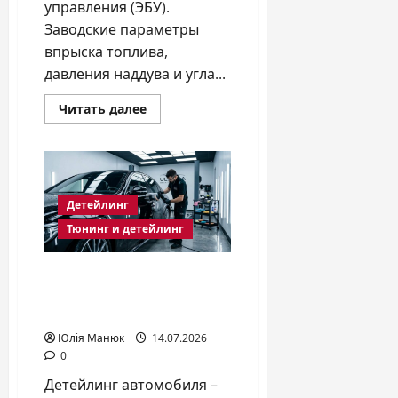
управления (ЭБУ).
Заводские параметры
впрыска топлива,
давления наддува и угла...
Прочитать
Читать далее
больше
о
Чип-
тюнинг
двигателя:
реальный
прирост
Детейлинг
мощности
или
Тюнинг и детейлинг
удар
по
ресурсу
Детейлинг автомобиля:
что это такое и зачем
он нужен
Юлія Манюк
14.07.2026
0
Детейлинг автомобиля –