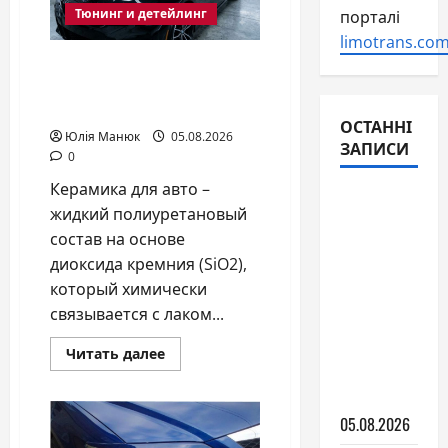
Тюнинг и детейлинг
порталі
limotrans.com
Керамика для авто: что
это такое и зачем она
нужна
ОСТАННІ
Юлія Манюк
05.08.2026
ЗАПИСИ
0
Керамика для авто –
Гибридное
жидкий полиуретановый
авто: как
состав на основе
оно
диоксида кремния (SiO2),
работает
который химически
и
связывается с лаком...
выгодно
ли в
Прочитать
Читать далее
больше
условиях
о
Керамика
Украины
для
05.08.2026
авто:
что