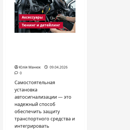
на
сиденья
авто:
как
Аксессуары
защитить
инвестиции
Тюнинг и детейлинг
и
обновить
интерьер
в
Как самостоятельно
2026
установить
году
сигнализацию на авто:
пошаговая инструкция
Юлія Манюк
09.04.2026
0
Самостоятельная
установка
автосигнализации — это
надежный способ
обеспечить защиту
транспортного средства и
интегрировать