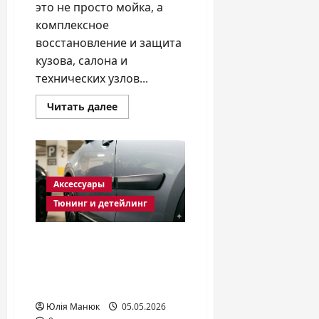
это не просто мойка, а
комплексное
восстановление и защита
кузова, салона и
технических узлов...
Прочитать
Читать далее
больше
о
Детейлинг
автомобиля:
что
это
такое
Аксессуары
и
зачем
Тюнинг и детейлинг
он
нужен
Что такое молдинг на
авто и зачем он нужен
именно вашему
автомобилю?
Юлія Манюк
05.05.2026