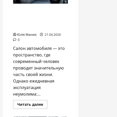
для
ресурса
авто
Чехлы на сиденья авто:
как защитить
инвестиции и обновить
интерьер в 2026 году
Юлія Манюк
21.04.2026
0
Салон автомобиля — это
пространство, где
современный человек
проводит значительную
часть своей жизни.
Однако ежедневная
эксплуатация
неумолима:...
Прочитать
Читать далее
больше
о
Чехлы