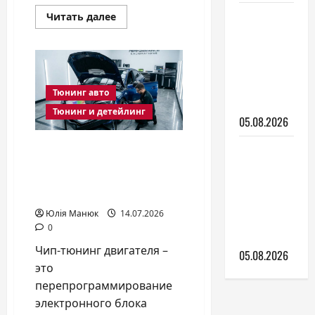
Авто для
Прочитать
Читать далее
больше
новичка:
о
Накладки
какую
на
передние
купить
фары
автомобиля:
первую
Тюнинг авто
что
машину
стоит
Тюнинг и детейлинг
знать
05.08.2026
перед
покупкой
Чип-тюнинг двигателя:
Какие
реальный прирост
выбрать
мощности или удар по
дворники
ресурсу
и как за
Юлія Манюк
14.07.2026
ними
0
ухаживать
Чип-тюнинг двигателя –
05.08.2026
это
перепрограммирование
электронного блока