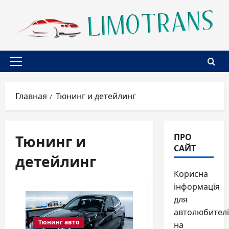
Перейти
к
содержимому
Основное
меню
Главная
Тюнинг и детейлинг
Тюнинг и
ПРО
САЙТ
детейлинг
Корисна
інформація
для
автолюбителі
Тюнинг авто
на