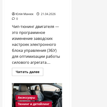
мощность без риска для
ресурса авто
Юлія Манюк
21.04.2026
0
Чип-тюнинг двигателя —
это программное
изменение заводских
настроек электронного
блока управления (ЭБУ)
для оптимизации работы
силового агрегата....
Прочитать
Читать далее
больше
о
Чип-
тюнинг
двигателя:
как
увеличить
Аксессуары
мощность
без
Тюнинг и детейлинг
риска