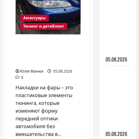
это
Керамика
такое
и
для авто:
зачем
Аксессуары
она
что это
нужна
Тюнинг и детейлинг
такое и
зачем
Накладки на передние
она
фары автомобиля: что
нужна
стоит знать перед
05.08.2026
покупкой
Тракторы
Юлія Манюк
05.08.2026
0
Yanmar:
какие
Накладки на фары – это
серии
пластиковые элементы
существуют
тюнинга, которые
и как
изменяют форму
выбрать
передней оптики
модель
автомобиля без
05.08.2026
вмешательства в...