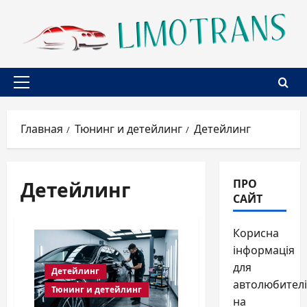
Перейти
к
содержимому
Основное
меню
Главная
Тюнинг и детейлинг
Детейлинг
Детейлинг
ПРО
САЙТ
Корисна
інформація
для
Детейлинг
автолюбителі
Тюнинг и детейлинг
на