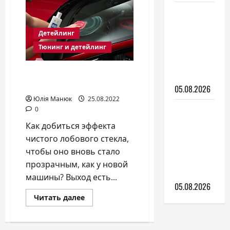
двигателя:
Авто для
как
увеличить
новичка:
мощность
Детейлинг
без
какую
риска
Тюнинг и детейлинг
для
купить
ресурса
первую
авто
ПОЛИРОВКА СТЕКОЛ
машину
АВТО СВОИМИ РУКАМИ
05.08.2026
Юлія Манюк
25.08.2022
Какие
0
выбрать
Как добиться эффекта
дворники
чистого лобового стекла,
и как за
чтобы оно вновь стало
ними
прозрачным, как у новой
ухаживать
машины? Выход есть...
05.08.2026
Прочитать
Читать далее
больше
о
ПОЛИРОВКА
СТЕКОЛ