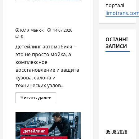
порталі
Детейлинг автомобиля:
limotrans.com
что это такое и зачем
он нужен
Юлія Манюк
14.07.2026
0
ОСТАННІ
ЗАПИСИ
Детейлинг автомобиля –
это не просто мойка, а
Гибридное
комплексное
авто: как
восстановление и защита
оно
кузова, салона и
работает
технических узлов...
и
Прочитать
Читать далее
выгодно
больше
о
ли в
Детейлинг
автомобиля:
условиях
что
Украины
это
такое
05.08.2026
Детейлинг
и
зачем