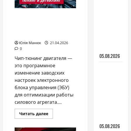
Тюнинг и детейлинг
он
Керамика
нужен
для авто:
Чип-тюнинг двигателя:
что это
как увеличить
такое и
мощность без риска для
зачем
ресурса авто
она
Юлія Манюк
21.04.2026
нужна
0
05.08.2026
Чип-тюнинг двигателя —
это программное
Тракторы
изменение заводских
Yanmar:
настроек электронного
какие
блока управления (ЭБУ)
серии
для оптимизации работы
существуют
силового агрегата....
и как
выбрать
Прочитать
Читать далее
больше
модель
о
05.08.2026
Чип-
тюнинг