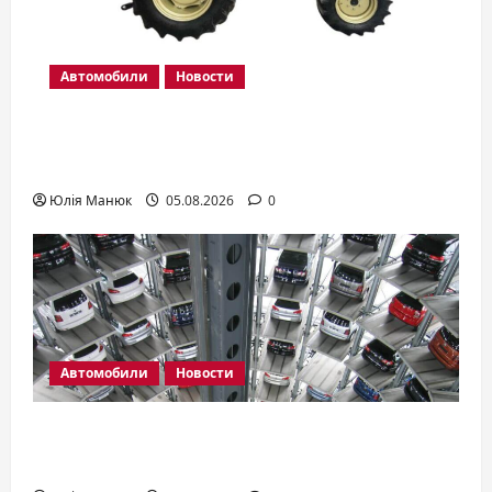
Автомобили
Новости
Тракторы Yanmar: какие серии
существуют и как выбрать модель
Юлія Манюк
05.08.2026
0
Автомобили
Новости
Авто для новичка: какую купить
первую машину