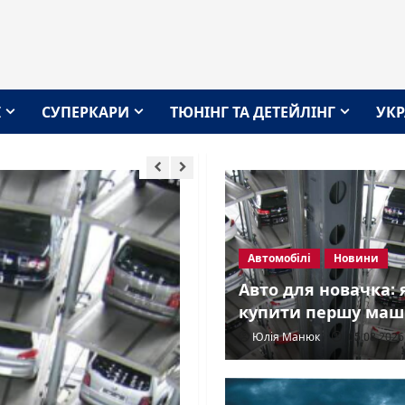
І
СУПЕРКАРИ
ТЮНІНГ ТА ДЕТЕЙЛІНГ
УКР
Автомобілі
Новини
Авто для новачка: 
купити першу маш
Юлія Манюк
05.08.202