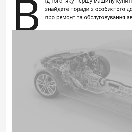
В
ід того, яку першу машину купит
знайдете поради з особистого до
про ремонт та обслуговування ав