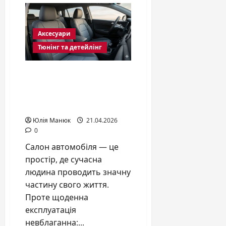
правильно
наклеїти
наклейки
на
Аксесуари
авто
у
Тюнінг та детейлінг
2026
році?
Чохли на сидіння авто:
як захистити інвестиції
та оновити інтер’єр у
2026 році
Юлія Манюк
21.04.2026
0
Салон автомобіля — це
простір, де сучасна
людина проводить значну
частину свого життя.
Проте щоденна
експлуатація
невблаганна:...