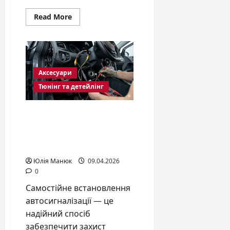
Read
Read More
more
about
Чохли
на
сидіння
авто:
як
Аксесуари
захистити
інвестиції
Тюнінг та детейлінг
та
оновити
інтер’єр
у
Як самостійно
2026
встановити
році
сигналізацію на авто:
покрокова інструкція
Юлія Манюк
09.04.2026
0
Самостійне встановлення
автосигналізації — це
надійний спосіб
забезпечити захист