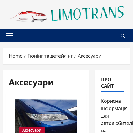
Skip
to
content
Primary
Menu
Home
Тюнінг та детейлінг
Аксесуари
Аксесуари
ПРО
САЙТ
Корисна
інформація
для
автолюбителі
на
Аксесуари