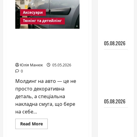
передні
які серії
фари
автомобіля:
існують і
Аксесуари
що
варто
як
Тюнінг та детейлінг
знати
перед
обрати
покупкою
модель
Що таке молдинг на
05.08.2026
авто і навіщо він
потрібен саме вашій
Авто для
машині?
новачка:
Юлія Манюк
05.05.2026
яку
0
купити
Молдинг на авто — це не
першу
просто декоративна
машину
деталь, а спеціальна
05.08.2026
накладна смуга, що бере
на себе...
Які
вибрати
Read
Read More
more
двірники
about
і як за
Що