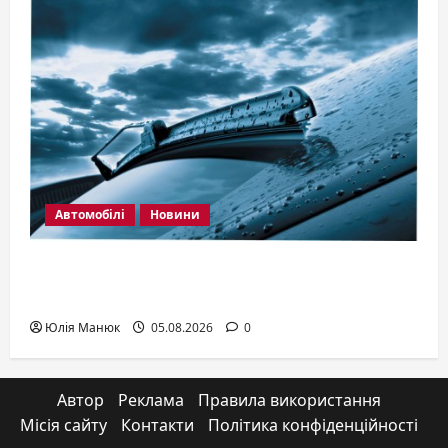
Автомобілі
Новини
Які вибрати двірники і як за ними
доглядати
Юлія Манюк
05.08.2026
0
Автор
Реклама
Правила використання
Місія сайту
Контакти
Політика конфіденційності