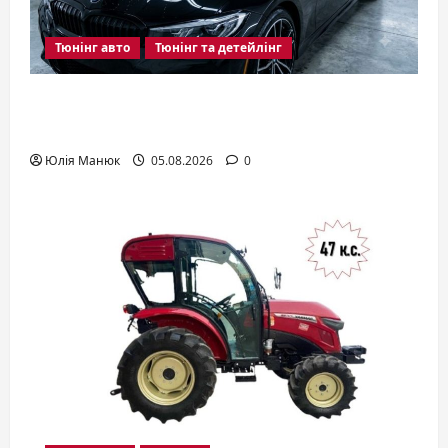
Тюнінг авто
Тюнінг та детейлінг
Кераміка для авто: що це таке і
навіщо вона потрібна
Юлія Манюк
05.08.2026
0