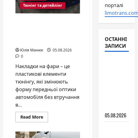
порталі
Тюнінг та детейлінг
limotrans.com
Накладки на передні
фари автомобіля: що
варто знати перед
ОСТАННІ
покупкою
ЗАПИСИ
Юлія Манюк
05.08.2026
0
Кераміка
Накладки на фари – це
для авто:
пластикові елементи
що це
тюнінгу, які змінюють
таке і
форму передньої оптики
навіщо
автомобіля без втручання
вона
в...
потрібна
05.08.2026
Read
Read More
more
about
Трактори
Накладки
на
Yanmar: