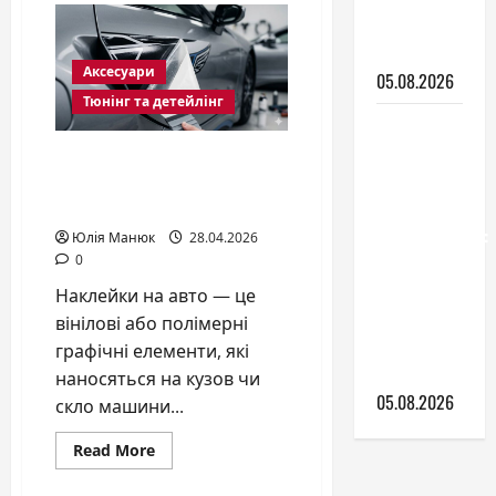
таке
ними
молдинг
на
доглядати
авто
Аксесуари
і
05.08.2026
навіщо
Тюнінг та детейлінг
він
потрібен
Накладки
саме
на
вашій
Як правильно наклеїти
машині?
передні
наклейки на авто у 2026
фари
році?
автомобіля:
Юлія Манюк
28.04.2026
що
0
варто
Наклейки на авто — це
знати
вінілові або полімерні
перед
графічні елементи, які
покупкою
наносяться на кузов чи
05.08.2026
скло машини...
Read
Read More
more
about
Як