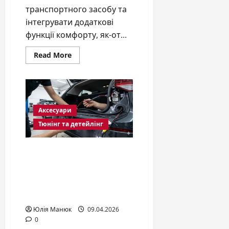
транспортного засобу та
інтегрувати додаткові
функції комфорту, як-от...
Read
Read More
more
about
Як
самостійно
встановити
сигналізацію
на
Аксесуари
авто:
покрокова
Тюнінг та детейлінг
інструкція
Як правильно
підключити парктронік
та камеру заднього
виду: повний технічний
гайд
Юлія Манюк
09.04.2026
0