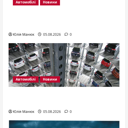
Автомобілі
Новини
Трактори Yanmar: які серії існують і як
обрати модель
Юлія Манюк
05.08.2026
0
Автомобілі
Новини
Авто для новачка: яку купити першу
машину
Юлія Манюк
05.08.2026
0