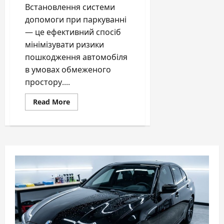
Встановлення системи
допомоги при паркуванні
— це ефективний спосіб
мінімізувати ризики
пошкодження автомобіля
в умовах обмеженого
простору....
Read
Read More
more
about
Як
правильно
підключити
парктронік
та
камеру
заднього
виду:
повний
технічний
гайд