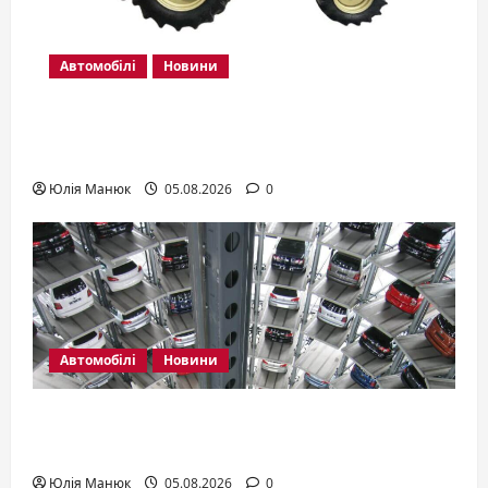
Автомобілі
Новини
Трактори Yanmar: які серії існують і як
обрати модель
Юлія Манюк
05.08.2026
0
Автомобілі
Новини
Авто для новачка: яку купити першу
машину
Юлія Манюк
05.08.2026
0