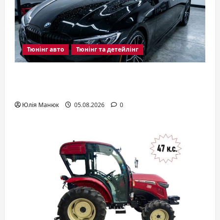
Тюнінг авто
Тюнінг та детейлінг
Кераміка для авто: що це таке і
навіщо вона потрібна
Юлія Манюк
05.08.2026
0