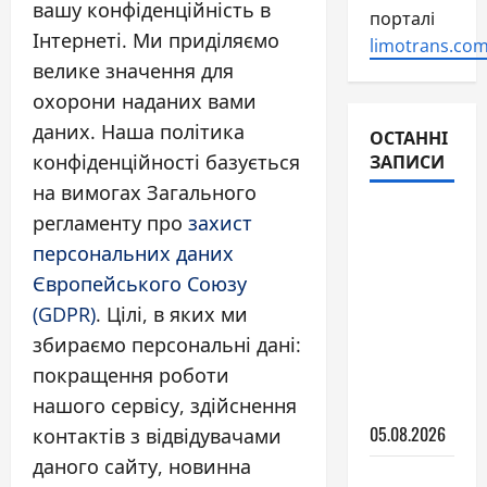
вашу конфіденційність в
порталі
Інтернеті. Ми приділяємо
limotrans.com
велике значення для
охорони наданих вами
даних. Наша політика
ОСТАННІ
ЗАПИСИ
конфіденційності базується
на вимогах Загального
Гібридне
регламенту про
захист
авто: як
персональних даних
воно
Європейського Союзу
працює і
(GDPR)
. Цілі, в яких ми
чи
збираємо персональні дані:
вигідне
покращення роботи
в умовах
нашого сервісу, здійснення
України
05.08.2026
контактів з відвідувачами
даного сайту, новинна
Кераміка