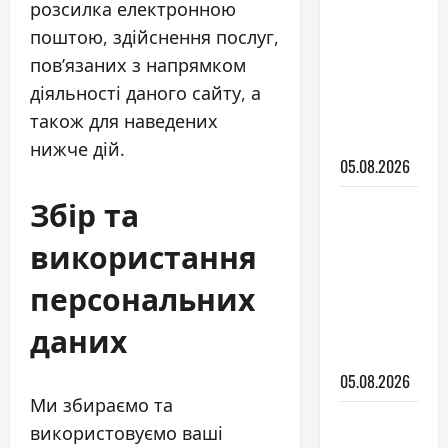
розсилка електронною
для авто:
поштою, здійснення послуг,
що це
пов’язаних з напрямком
таке і
навіщо
діяльності даного сайту, а
вона
також для наведених
потрібна
нижче дій.
05.08.2026
Збір та
Трактори
Yanmar:
використання
які серії
існують і
персональних
як
даних
обрати
модель
05.08.2026
Ми збираємо та
Авто для
використовуємо ваші
новачка: