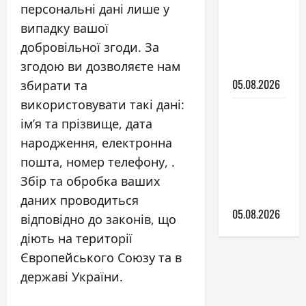
персональні дані лише у
яку
випадку вашої
купити
добровільної згоди. За
першу
згодою ви дозволяєте нам
машину
05.08.2026
збирати та
використовувати такі дані:
Які
ім’я та прізвище, дата
вибрати
народження, електронна
двірники
пошта, номер телефону, .
і як за
ними
Збір та обробка ваших
доглядати
даних проводиться
05.08.2026
відповідно до законів, що
діють на території
Європейського Союзу та в
державі України.