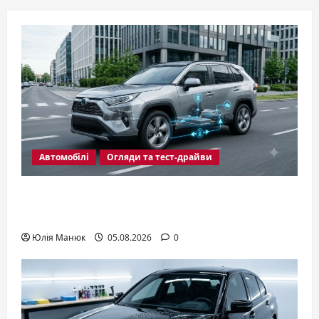
Автомобілі
Огляди та тест-драйви
Гібридне авто: як воно працює і чи
вигідне в умовах України
Юлія Манюк
05.08.2026
0