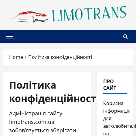
Skip
to
content
Primary
Menu
Home
Політика конфіденційності
Політика
ПРО
САЙТ
конфіденційності
Корисна
інформація
Адміністрація сайту
для
limotrans.com.ua
автолюбителі
зобов’язується зберігати
на