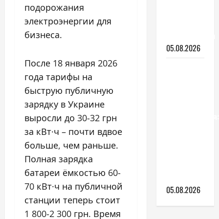
подорожания
хэтчбек с
электроэнергии для
турбо-
бизнеса.
характером
05.08.2026
После 18 января 2026
Накладки
года тарифы на
на
быструю публичную
передние
фары
зарядку в Украине
автомобиля:
выросли до 30-32 грн
что
за кВт·ч – почти вдвое
стоит
больше, чем раньше.
знать
Полная зарядка
перед
батареи ёмкостью 60-
покупкой
70 кВт·ч на публичной
05.08.2026
станции теперь стоит
1 800-2 300 грн. Время