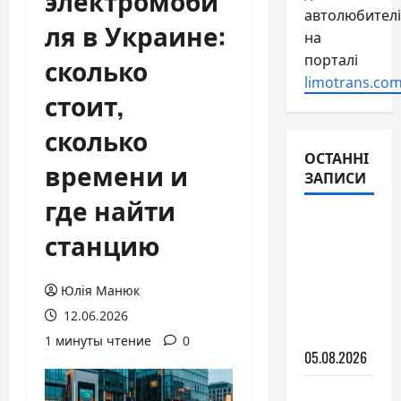
электромоби
автолюбителі
ля в Украине:
на
порталі
сколько
limotrans.com
стоит,
сколько
ОСТАННІ
времени и
ЗАПИСИ
где найти
Какие
станцию
выбрать
дворники
и как за
Юлія Манюк
ними
12.06.2026
ухаживать
1 минуты чтение
0
05.08.2026
Apple Car: