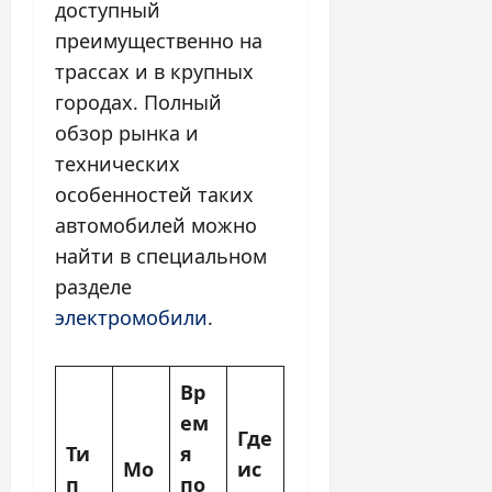
доступный
преимущественно на
трассах и в крупных
городах. Полный
обзор рынка и
технических
особенностей таких
автомобилей можно
найти в специальном
разделе
электромобили
.
Вр
ем
Где
Ти
я
Мо
ис
п
по