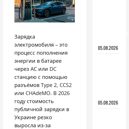
почему
компания
закрыла
проект
беспилотног
Зарядка
авто
электромобиля – это
05.08.2026
процесс пополнения
Залил
энергии в батарее
плохой
через AC или DC
бензин:
станцию с помощью
что
разъёмов Type 2, CCS2
делать
или CHAdeMO. В 2026
дальше
году стоимость
05.08.2026
публичной зарядки в
Ford Fiesta
Украине резко
ST:
выросла из-за
городской