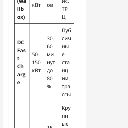
(wa
ис,
кВт
ов
llb
ТР
ox)
Ц
Пуб
30-
лич
DC
60
ны
Fas
50-
ми
е
t
150
нут
ста
Ch
кВт
до
нц
arg
80
ии,
e
%
тра
ссы
Кру
пн
ые
15-