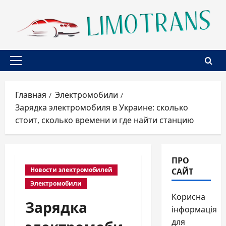
Перейти
к
содержимому
Основное
меню
Главная
Электромобили
Зарядка электромобиля в Украине: сколько
стоит, сколько времени и где найти станцию
ПРО
САЙТ
Новости электромобилей
Электромобили
Корисна
Зарядка
інформація
для