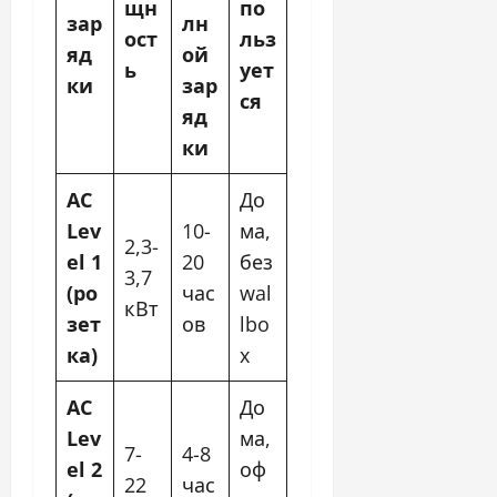
щн
по
зар
лн
ост
льз
яд
ой
ь
ует
ки
зар
ся
яд
ки
AC
До
Lev
10-
ма,
2,3-
el 1
20
без
3,7
(ро
час
wal
кВт
зет
ов
lbo
ка)
x
AC
До
Lev
ма,
7-
4-8
el 2
оф
22
час