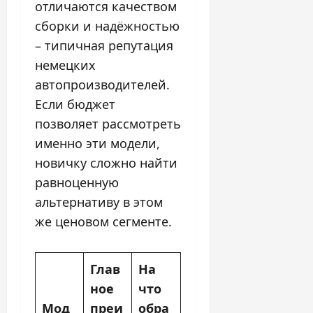
отличаются качеством
сборки и надёжностью
– типичная репутация
немецких
автопроизводителей.
Если бюджет
позволяет рассмотреть
именно эти модели,
новичку сложно найти
равноценную
альтернативу в этом
же ценовом сегменте.
Глав
На
ное
что
Мод
преи
обра