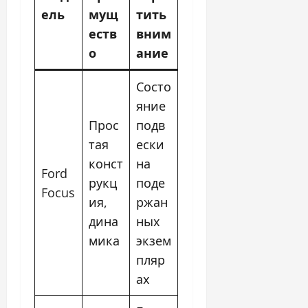
ель
мущ
тить
еств
вним
о
ание
Состо
яние
Прос
подв
тая
ески
конст
на
Ford
рукц
поде
Focus
ия,
ржан
дина
ных
мика
экзем
пляр
ах