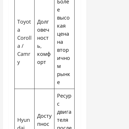
Боле
е
высо
Toyot
Долг
кая
a
овеч
цена
Coroll
ност
на
a /
ь,
втор
Camr
комф
ично
y
орт
м
рынк
е
Ресур
с
двига
Досту
Hyun
теля
пнос
dai
после