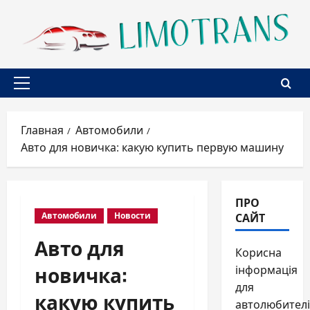
Перейти
к
содержимому
Основное
меню
Главная
Автомобили
Авто для новичка: какую купить первую машину
ПРО
САЙТ
Автомобили
Новости
Авто для
Корисна
новичка:
інформація
для
какую купить
автолюбителі