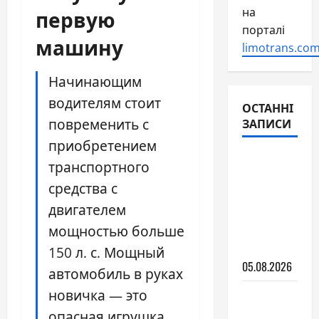
первую
на
порталі
машину
limotrans.com
Начинающим
водителям стоит
ОСТАННІ
повременить с
ЗАПИСИ
приобретением
Авто для
транспортного
новичка:
средства с
какую
двигателем
купить
мощностью больше
первую
машину
150 л. с. Мощный
05.08.2026
автомобиль в руках
новичка — это
Какие
выбрать
опасная игрушка,