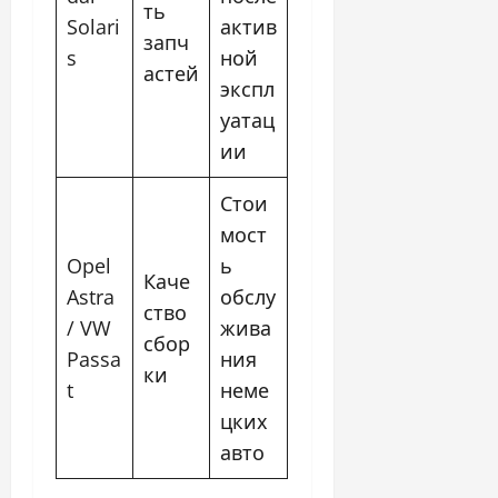
ть
Solari
актив
запч
s
ной
астей
экспл
уатац
ии
Стои
мост
Opel
ь
Каче
Astra
обслу
ство
/ VW
жива
сбор
Passa
ния
ки
t
неме
цких
авто