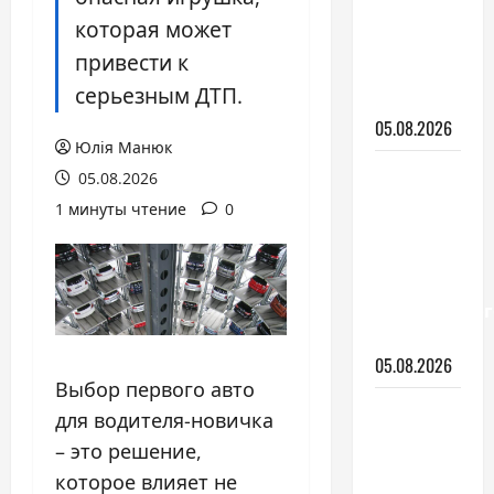
дворники
которая может
и как за
привести к
ними
серьезным ДТП.
ухаживать
05.08.2026
Юлія Манюк
Apple Car:
05.08.2026
почему
1 минуты чтение
0
компания
закрыла
проект
беспилотног
авто
05.08.2026
Выбор первого авто
Залил
для водителя-новичка
плохой
– это решение,
бензин:
которое влияет не
что