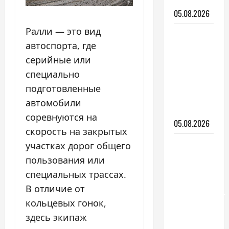
Украины
05.08.2026
Ралли — это вид
Керамика
автоспорта, где
для авто:
что это
серийные или
такое и
специально
зачем
подготовленные
она
автомобили
нужна
соревнуются на
05.08.2026
скорость на закрытых
Тракторы
участках дорог общего
Yanmar:
пользования или
какие
специальных трассах.
серии
В отличие от
существуют
кольцевых гонок,
и как
здесь экипаж
выбрать