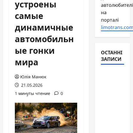
устроены
автолюбителі
самые
на
порталі
динамичные
limotrans.com
автомобильн
ые гонки
ОСТАННІ
ЗАПИСИ
мира
Гибридное
Юлія Манюк
авто: как
21.05.2026
оно
1 минуты чтение
0
работает
и
выгодно
ли в
условиях