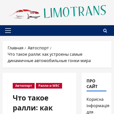
Перейти
к
содержимому
Основное
меню
Главная
Автоспорт
Что такое ралли: как устроены самые
динамичные автомобильные гонки мира
ПРО
САЙТ
Автоспорт
Ралли и WRC
Что такое
Корисна
ралли: как
інформація
для