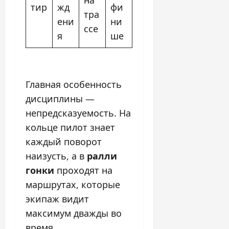
на
тир
жд
фи
тра
ени
ни
ссе
я
ше
Главная особенность
дисциплины —
непредсказуемость. На
кольце пилот знает
каждый поворот
наизусть, а в
ралли
гонки
проходят на
маршрутах, которые
экипаж видит
максимум дважды во
время