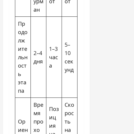
урм
от
от
ан
Пр
одо
лж
5–
ите
1–3
2–4
10
льн
час
дня
сек
ост
а
унд
ь
эта
па
Вре
Ско
Поз
мя
рос
иц
Ор
про
ть
ия
иен
хо
на