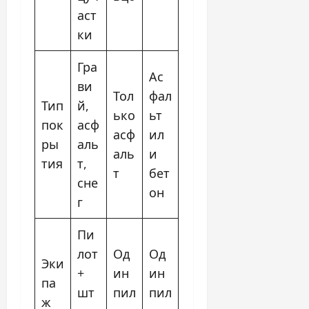
аст
ки
Гра
Ас
ви
Тол
фал
Тип
й,
ько
ьт
пок
асф
асф
ил
ры
аль
аль
и
тия
т,
т
бет
сне
он
г
Пи
лот
Од
Од
Эки
+
ин
ин
па
шт
пил
пил
ж