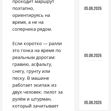
проходит маршрут
модель
05.08.2026
поэтапно,
ориентируясь на
Авто для
время, а не на
новичка:
соперника рядом.
какую
купить
первую
Если коротко — ралли
машину
это гонка на время по
05.08.2026
реальным дорогам:
гравию, асфальту,
Какие
снегу, грунту или
выбрать
дворники
песку. В машине
и как за
работает экипаж из
ними
двух человек: пилот за
ухаживать
рулём и штурман,
05.08.2026
который зачитывает