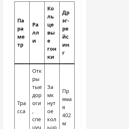
Ко
Др
ль
Па
эг-
Ра
це
ра
ре
лл
вы
ме
йс
и
е
тр
ин
гон
г
ки
Отк
ры
тые
За
Пр
дор
мк
яма
Тра
оги
нут
я
сса
,
ое
402
спе
кол
м
цуч
ьцо